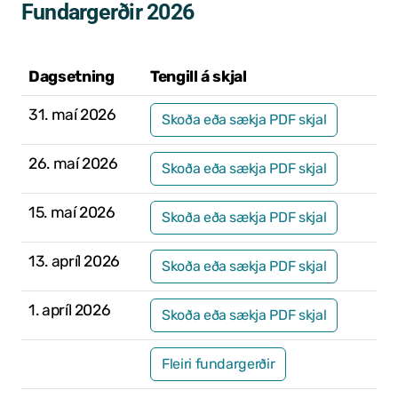
Fundargerðir 2026
Grunnskóli Drangsness
Frístundastyrkur
Dagsetning
Tengill á skjal
Félagsmiðstöðin Ozon
31. maí 2026
Skoða eða sækja PDF skjal
Siglingar út í Grímsey
26. maí 2026
Skoða eða sækja PDF skjal
Veiðileyfi
15. maí 2026
Skoða eða sækja PDF skjal
Kotbýli Kuklarans/Galdrasýning
13. apríl 2026
Skoða eða sækja PDF skjal
Gönguleiðir í Kaldrananeshreppi
Hafnir í Kaldrananeshreppi
1. apríl 2026
Skoða eða sækja PDF skjal
Fiskvinnslan Drangur
Fleiri fundargerðir
Útgerðarfélagið Skúli