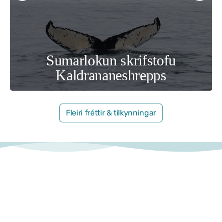
Samþykktir
Stefnur og áætlanir
Ársreikningar
Aðalskipulag Kaldrananeshrepps
Skipulag og framkvæmdir
Fleiri fréttir & tilkynningar
Hitaveita Drangsness
Félagsþjónusta Stranda og Reykhólahrepps
Slökkvilið Drangsness
Sorpsamlag Strandasýslu