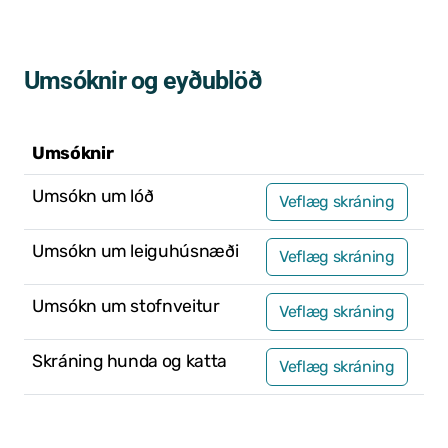
Félög í Kaldrananeshreppi
Umsóknir og eyðublöð
Sundlaugin á Drangsnesi
Umsóknir
Gvendarlaug hins góða
Umsókn um lóð
Veflæg skráning
Líkamsræktarstöð Drangsness
Umsókn um leiguhúsnæði
Veflæg skráning
Pottarnir á Drangsnesi
Umsókn um stofnveitur
Verslunarfélag Drangsness
Veflæg skráning
Samkomuhúsið Baldur
Skráning hunda og katta
Veflæg skráning
Veitingastaðir
Gististaðir