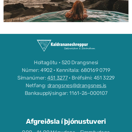
Holtagötu • 520 Drangsnesi
Númer: 4902 • Kennitala: 680169 0719
Símanúmer:
451 3277
• Bréfsími: 451 3229
Netfang:
drangsnes@drangsnes.is
Bankaupplýsingar: 1161-26-000107
Afgreiðsla í þjónustuveri