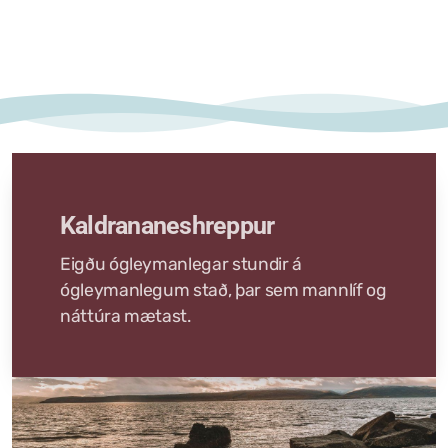
Tjaldstæði
Kaldrananeshreppur
Eigðu ógleymanlegar stundir á
ógleymanlegum stað, þar sem mannlíf og
náttúra mætast.