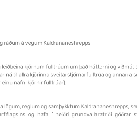
um og ráðum á vegum Kaldrananeshrepps
leiðbeina kjörnum fulltrúum um það hátterni og viðmót sem
r ná til allra kjörinna sveitarstjórnarfulltrúa og annarr
inu nafni kjörnir fulltrúar).
fylgja lögum, reglum og samþykktum Kaldrananeshrepps, s
agsins og hafa í heiðri grundvallaratriði góðrar s