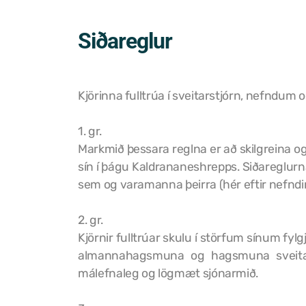
Siðareglur
Kjörinna fulltrúa í sveitarstjórn, nefnd
1. gr.
Markmið þessara reglna er að skilgreina og 
sín í þágu Kaldrananeshrepps. Siðareglurna
sem og varamanna þeirra (hér eftir nefndir e
2. gr.
Kjörnir fulltrúar skulu í störfum sínum 
almannahagsmuna og hagsmuna sveitarfél
málefnaleg og lögmæt sjónarmið.