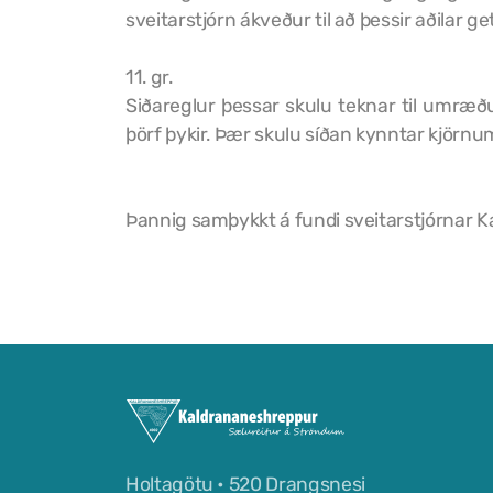
sveitarstjórn ákveður til að þessir aðilar ge
11. gr.
Siðareglur þessar skulu teknar til umræðu
þörf þykir. Þær skulu síðan kynntar kjörn
Þannig samþykkt á fundi sveitarstjórnar 
Holtagötu • 520 Drangsnesi