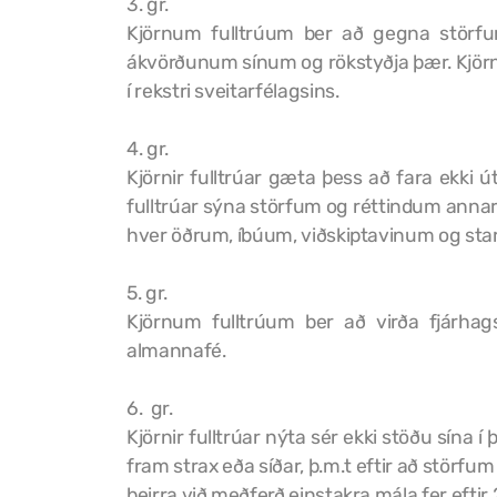
3. gr.
Kjörnum fulltrúum ber að gegna störfu
ákvörðunum sínum og rökstyðja þær. Kjörni
í rekstri sveitarfélagsins.
4. gr.
Kjörnir fulltrúar gæta þess að fara ekki ú
fulltrúar sýna störfum og réttindum annar
hver öðrum, íbúum, viðskiptavinum og star
5. gr.
Kjörnum fulltrúum ber að virða fjárha
almannafé.
6. gr.
Kjörnir fulltrúar nýta sér ekki stöðu sín
fram strax eða síðar, þ.m.t eftir að störf
þeirra við meðferð einstakra mála fer efti