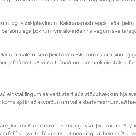
á íbúum og viðskiptavinum Kaldrananeshrepps, eða þei
m persónulega þóknun fyrir ákvarðanir á vegum sveitarstj
ðar um málefni sem þeir fá vitneskju um í starfi sínu og 
úum ber jafnframt að virða trúnað um ummæli einstakr
r að einstaklingum sé veitt starf eða stöðuhækkun hjá s
eir koma sjálfir að ákvörðun um val á starfsmönnum, að hæf
ðareglur með undirskrift sinni og lýsa því þar með yfir
starfsfólki sveitarfélagsins, almenningi á heimasíðu 