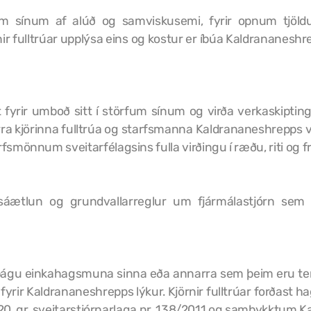
m sínum af alúð og samviskusemi, fyrir opnum tjöld
r fulltrúar upplýsa eins og kostur er íbúa Kaldrananeshre
t fyrir umboð sitt í störfum sínum og virða verkaskiptin
ra kjörinna fulltrúa og starfsmanna Kaldrananeshrepps vi
fsmönnum sveitarfélagsins fulla virðingu í ræðu, riti og
gsáætlun og grundvallarreglur um fjármálastjórn se
a í þágu einkahagsmuna sinna eða annarra sem þeim eru te
um fyrir Kaldrananeshrepps lýkur. Kjörnir fulltrúar forðas
r 20 .gr. sveitarstjórnarlaga nr. 138/2011 og samþykktum