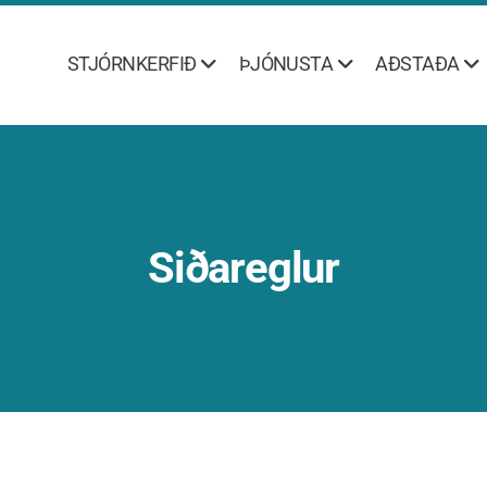
STJÓRNKERFIÐ
ÞJÓNUSTA
AÐSTAÐA
Siðareglur