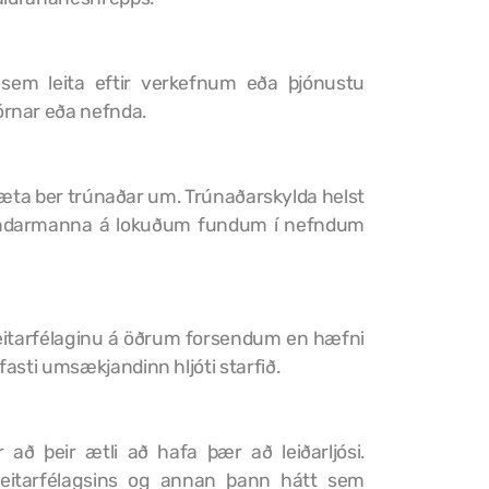
m sem leita eftir verkefnum eða þjónustu
órnar eða nefnda.
gæta ber trúnaðar um. Trúnaðarskylda helst
a fundarmanna á lokuðum fundum í nefndum
veitarfélaginu á öðrum forsendum en hæfni
asti umsækjandinn hljóti starfið.
 að þeir ætli að hafa þær að leiðarljósi.
sveitarfélagsins og annan þann hátt sem