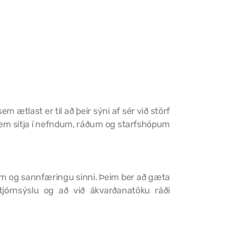
 ætlast er til að þeir sýni af sér við störf
a sem sitja í nefndum, ráðum og starfshópum
em og sannfæringu sinni. Þeim ber að gæta
tjórnsýslu og að við ákvarðanatöku ráði