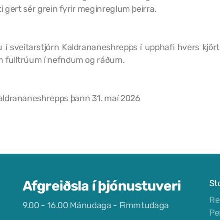
ti gert sér grein fyrir meginreglum þeirra.
 í sveitarstjórn Kaldrananeshrepps í upphafi hvers kjör
um fulltrúum í nefndum og ráðum.
Kaldrananeshrepps þann 31. maí 2026
Afgreiðsla í þjónustuveri
St
Re
9.00 - 16.00 Mánudaga - Fimmtudaga
Pe