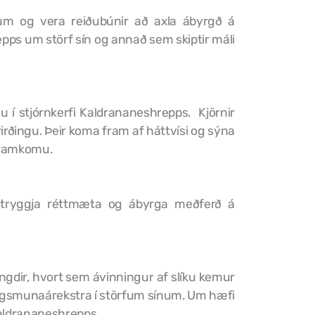
um og vera reiðubúnir að axla ábyrgð á
pps um störf sín og annað sem skiptir máli
gu í stjórnkerfi Kaldrananeshrepps. Kjörnir
rðingu. Þeir koma fram af háttvísi og sýna
 framkomu.
m tryggja réttmæta og ábyrga meðferð á
ngdir, hvort sem ávinningur af slíku kemur
t hagsmunaárekstra í störfum sínum. Um hæfi
 Kaldrananeshrepps.