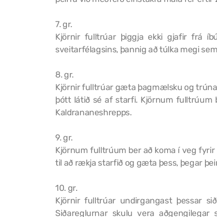
7. gr.
Kjörnir fulltrúar þiggja ekki gjafir fr
sveitarfélagsins, þannig að túlka megi se
8. gr.
Kjörnir fulltrúar gæta þagmælsku og trúna
þótt látið sé af starfi. Kjörnum fulltr
Kaldrananeshrepps.
9. gr.
Kjörnum fulltrúum ber að koma í veg fyri
til að rækja starfið og gæta þess, þegar þ
10. gr.
Kjörnir fulltrúar undirgangast þessar si
Siðareglurnar skulu vera aðgengilegar 