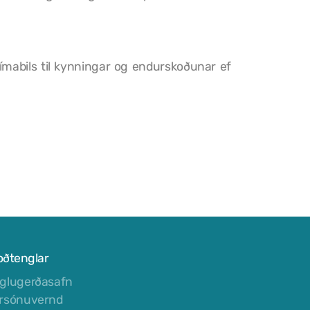
tímabils til kynningar og endurskoðunar ef
oðtenglar
glugerðasafn
rsónuvernd