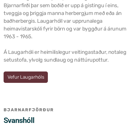
Bjarnarfirði þar sem boðið er upp á gistingu í eins,
tveggja og þriggja manna herbergjum með eða án
baðherbergis. Laugarhóll var upprunalega
heimavistarskóli fyrir börn og var byggður á árunum
1963 - 1965.
Á Laugarhóli er heimilislegur veitingastaður, notaleg
setustofa, ylvolg sundlaug og náttúrupottur.
Vefur Laugarhóls
BJARNARFJÖRÐUR
Svanshóll