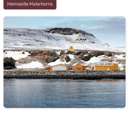
Heimasíða Malarhorns
Grunnskóli Drangsness
Frístundastyrkur
Félagsmiðstöðin Ozon
Siglingar út í Grímsey
Veiðileyfi
Kotbýli Kuklarans/Galdrasýning
Gönguleiðir í Kaldrananeshreppi
Hafnir í Kaldrananeshreppi
Fiskvinnslan Drangur
Útgerðarfélagið Skúli