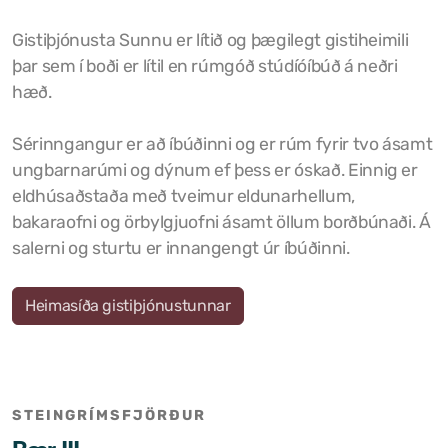
Tjaldstæði
Gistiþjónusta Sunnu er lítið og þægilegt gistiheimili
þar sem í boði er lítil en rúmgóð stúdíóíbúð á neðri
hæð.
Sérinngangur er að íbúðinni og er rúm fyrir tvo ásamt
ungbarnarúmi og dýnum ef þess er óskað. Einnig er
eldhúsaðstaða með tveimur eldunarhellum,
bakaraofni og örbylgjuofni ásamt öllum borðbúnaði. Á
salerni og sturtu er innangengt úr íbúðinni.
Heimasíða gistiþjónustunnar
STEINGRÍMSFJÖRÐUR