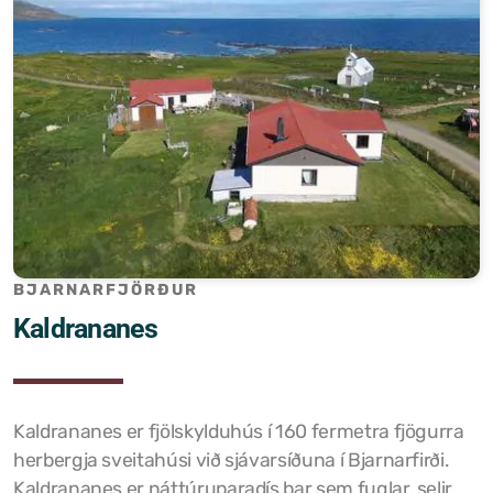
BJARNARFJÖRÐUR
Kaldrananes
Kaldrananes er fjölskylduhús í 160 fermetra fjögurra
herbergja sveitahúsi við sjávarsíðuna í Bjarnarfirði.
Kaldrananes er náttúruparadís þar sem fuglar, selir,