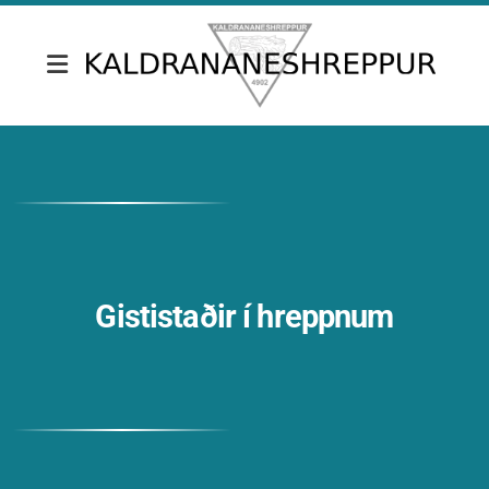
Fréttir & tilkynningar
Skrifstofa Kaldrananeshrepps
Gjaldskrár
Umsóknir
Gististaðir í hreppnum
Nefndir
Fundargerðir sveitarstjórnar
Fundargerðir nefnda
Siðareglur