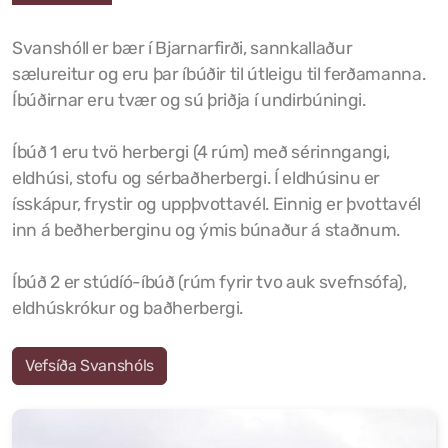
Svanshóll er bær í Bjarnarfirði, sannkallaður
sælureitur og eru þar íbúðir til útleigu til ferðamanna.
Íbúðirnar eru tvær og sú þriðja í undirbúningi.
Íbúð 1 eru tvö herbergi (4 rúm) með sérinngangi,
eldhúsi, stofu og sérbaðherbergi. Í eldhúsinu er
ísskápur, frystir og uppþvottavél. Einnig er þvottavél
inn á beðherberginu og ýmis búnaður á staðnum.
Íbúð 2 er stúdíó-íbúð (rúm fyrir tvo auk svefnsófa),
eldhúskrókur og baðherbergi.
Vefsíða Svanshóls