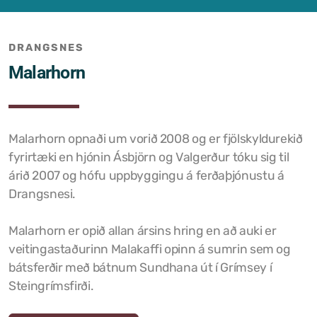
Samþykktir
DRANGSNES
Stefnur og áætlanir
Malarhorn
Ársreikningar
Aðalskipulag Kaldrananeshrepps
Malarhorn opnaði um vorið 2008 og er fjölskyldurekið
Skipulag og framkvæmdir
fyrirtæki en hjónin Ásbjörn og Valgerður tóku sig til
árið 2007 og hófu uppbyggingu á ferðaþjónustu á
Hitaveita Drangsness
Drangsnesi.
Félagsþjónusta Stranda og Reykhólahrepps
Malarhorn er opið allan ársins hring en að auki er
Slökkvilið Drangsness
veitingastaðurinn Malakaffi opinn á sumrin sem og
bátsferðir með bátnum Sundhana út í Grímsey í
Sorpsamlag Strandasýslu
Steingrímsfirði.