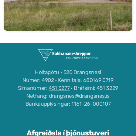
Holtagötu • 520 Drangsnesi
Númer: 4902 • Kennitala: 680169 0719
Símanúmer:
451 3277
• Bréfsími: 451 3229
Netfang:
drangsnes@drangsnes.is
Bankaupplýsingar: 1161-26-000107
Afgreiðsla í þjónustuveri