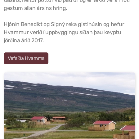
talsins, heitur pottur við þau öll og er tekið vel á móti
gestum allan ársins hring.
Hjónin Benedikt og Signý reka gistihúsin og hefur
Hvammur verið í uppbyggingu síðan þau keyptu
jörðina árið 2017.
Vefsíða Hvamms