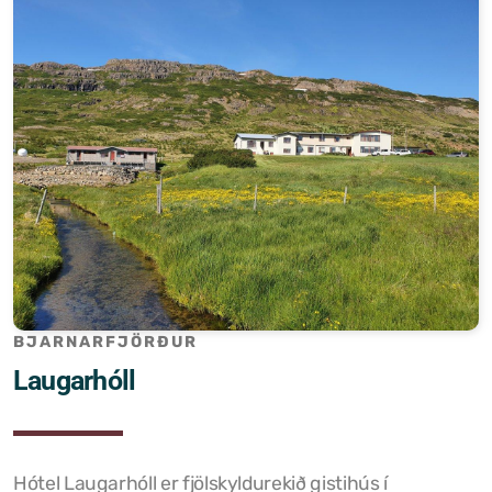
BJARNARFJÖRÐUR
Laugarhóll
Hótel Laugarhóll er fjölskyldurekið gistihús í