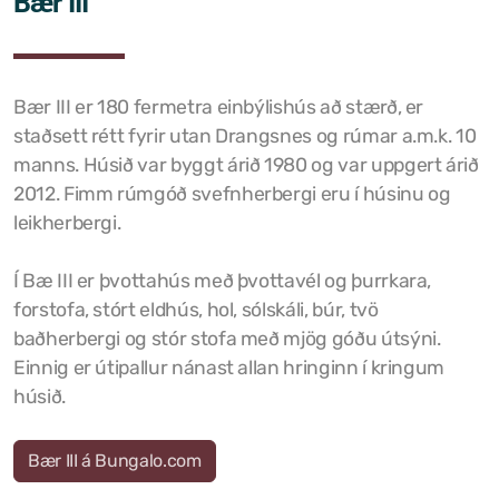
Bær III
Bær III er 180 fermetra einbýlishús að stærð, er
staðsett rétt fyrir utan Drangsnes og rúmar a.m.k. 10
manns. Húsið var byggt árið 1980 og var uppgert árið
2012. Fimm rúmgóð svefnherbergi eru í húsinu og
leikherbergi.
Í Bæ III er þvottahús með þvottavél og þurrkara,
forstofa, stórt eldhús, hol, sólskáli, búr, tvö
baðherbergi og stór stofa með mjög góðu útsýni.
Einnig er útipallur nánast allan hringinn í kringum
húsið.
Bær III á Bungalo.com