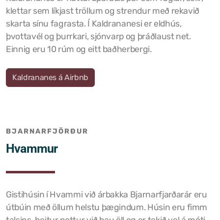
klettar sem líkjast tröllum og strendur með rekavið
skarta sínu fagrasta. Í Kaldrananesi er eldhús,
þvottavél og þurrkari, sjónvarp og þráðlaust net.
Einnig eru 10 rúm og eitt baðherbergi.
Kaldrananes á Airbnb
BJARNARFJÖRÐUR
Hvammur
Gistihúsin í Hvammi við árbakka Bjarnarfjarðarár eru
útbúin með öllum helstu þægindum. Húsin eru fimm