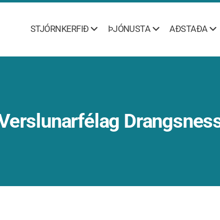
STJÓRNKERFIÐ
ÞJÓNUSTA
AÐSTAÐA
Verslunarfélag Drangsnes