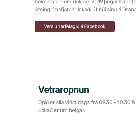
heimamönnum í lok árs 2019 þegar Kaupfé
Steingrímsfjarðar lokaði útibúi sínu á Dran
Verslunarfélagið á Facebook
Vetraropnun
Opið er alla virka daga frá 09.30 - 10.30 &
Lokað er um helgar.