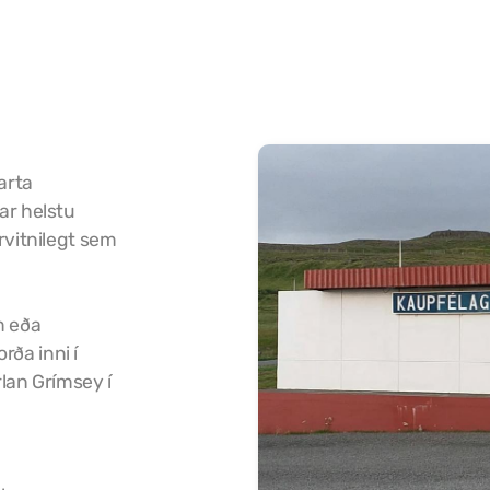
arta
ar helstu
rvitnilegt sem
m eða
ða inni í
lan Grímsey í