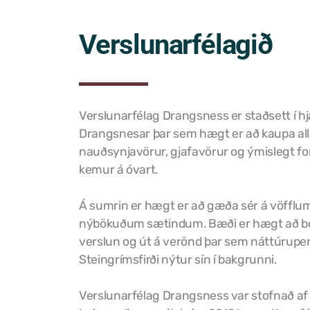
Verslunarfélagið
Verslunarfélag Drangsness er staðsett í hj
Drangsnesar þar sem hægt er að kaupa all
nauðsynjavörur, gjafavörur og ýmislegt fo
kemur á óvart.
Á sumrin er hægt er að gæða sér á vöfflu
nýbökuðum sætindum. Bæði er hægt að bor
verslun og út á verönd þar sem náttúruper
Steingrímsfirði nýtur sín í bakgrunni.
Verslunarfélag Drangsness var stofnað af