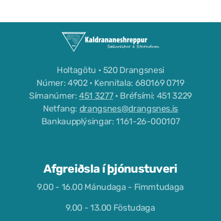
Grunnskóli Drangsness
Frístundastyrkur
Félagsmiðstöðin Ozon
Holtagötu • 520 Drangsnesi
Númer: 4902 • Kennitala: 680169 0719
Siglingar út í Grímsey
Símanúmer:
451 3277
• Bréfsími: 451 3229
Veiðileyfi
Netfang:
drangsnes@drangsnes.is
Bankaupplýsingar: 1161-26-000107
Kotbýli Kuklarans/Galdrasýning
Gönguleiðir í Kaldrananeshreppi
Afgreiðsla í þjónustuveri
Hafnir í Kaldrananeshreppi
9.00 - 16.00 Mánudaga - Fimmtudaga
Fiskvinnslan Drangur
9.00 - 13.00 Föstudaga
Útgerðarfélagið Skúli