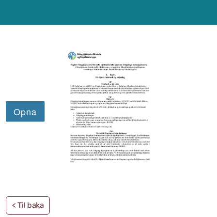
Samþykktir
Stefnur og áætlanir
Ársreikningar
Aðalskipulag Kaldrananeshrepps
Skipulag og framkvæmdir
Hitaveita Drangsness
Félagsþjónusta Stranda og Reykhólahrepps
Slökkvilið Drangsness
Sorpsamlag Strandasýslu
< Til baka