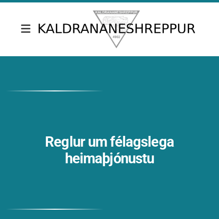
Fréttir & tilkynningar
Skrifstofa Kaldrananeshrepps
Gjaldskrár
Umsóknir
Reglur um félagslega
Nefndir
heimaþjónustu
Fundargerðir sveitarstjórnar
Fundargerðir nefnda
Siðareglur