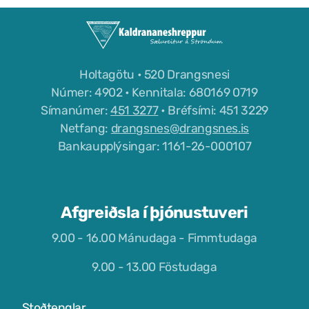
Grunnskóli Drangsness
Frístundastyrkur
Holtagötu • 520 Drangsnesi
Félagsmiðstöðin Ozon
Númer: 4902 • Kennitala: 680169 0719
Símanúmer:
451 3277
• Bréfsími: 451 3229
Siglingar út í Grímsey
Netfang:
drangsnes@drangsnes.is
Bankaupplýsingar: 1161-26-000107
Veiðileyfi
Kotbýli Kuklarans/Galdrasýning
Gönguleiðir í Kaldrananeshreppi
Afgreiðsla í þjónustuveri
Hafnir í Kaldrananeshreppi
9.00 - 16.00 Mánudaga - Fimmtudaga
9.00 - 13.00 Föstudaga
Fiskvinnslan Drangur
Útgerðarfélagið Skúli
Stoðtenglar