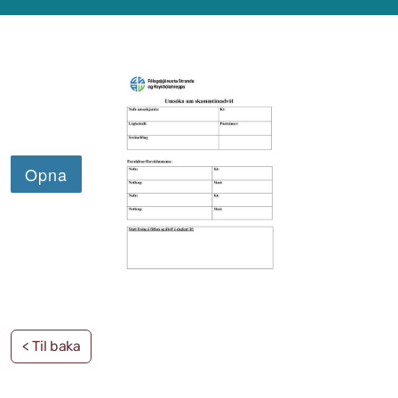
Samþykktir
Stefnur og áætlanir
Ársreikningar
Aðalskipulag Kaldrananeshrepps
Skipulag og framkvæmdir
Hitaveita Drangsness
Félagsþjónusta Stranda og Reykhólahrepps
Slökkvilið Drangsness
Sorpsamlag Strandasýslu
< Til baka