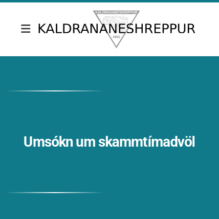
Fréttir & tilkynningar
Skrifstofa Kaldrananeshrepps
Gjaldskrár
Umsóknir
Umsókn um skammtímadvöl
Nefndir
Fundargerðir sveitarstjórnar
Fundargerðir nefnda
Siðareglur